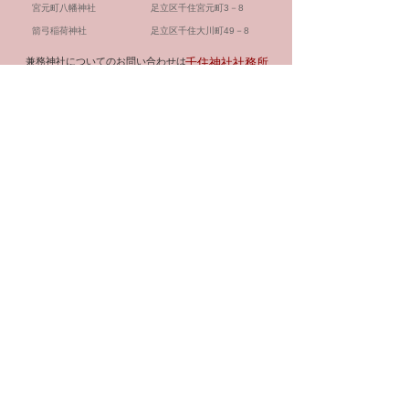
宮元町八幡神社 足立区千住宮元町3－8
​箭弓稲荷神社 足立区千住大川町49－8
​兼務神社についてのお問い合わせは
​千住神社社務所
までご連絡ください。
​千
住
祭
​お
​参
​御
神
・
問
拝
守
社
年
い
・
・
に
間
合
祈
授
つ
行
わ
祷
与
い
事
せ
品
て