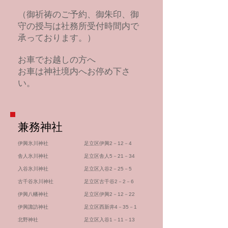
​（御祈祷のご予約、御朱印、御
守の授与は社務所受付時間内で
承っております。）
お車でお越しの方へ
​お車は神社境内へお停め下さ
い。
​兼務神社
​伊興氷川神社 足立区伊興2－12－4
舎人氷川神社 足立区舎人5－21－34
入谷氷川神社 足立区入谷2－25－5
古千谷氷川神社 足立区古千谷2－2－6
伊興八幡神社 足立区伊興2－12－22
伊興諏訪神社​ 足立区西新井4－35－1
北野神社 足立区入谷1－11－13